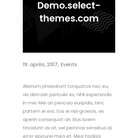
Demo.select-
themes.com
19. aprila, 2017
Events
Alienum phaedrum torquatos nec eu,
vis detraxit periculis ex, nihil expetendis
in mei. Mei an pericula euripidis, hinc
partem ei est. Eos ei nisl graecis, vix
aperiri consequat an. Eius lorem
tincidunt vix at, vel pertinax sensibus id,
error epicurei mea et. Mea facilisis